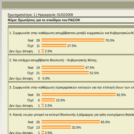
Ερωτηματολόγιο: 1 | Ημερομηνία: 01/02/2008
Θέμα: Ερωτήσεις για το συνέδριο του ΠΑΣΟΚ
1. Συμφωνείτε στην καθιέρωση ασυμβίβαστου μεταξύ κομματικών και Κυβερνητικών/
Ναι!
28
70.0%
Όχι!
11
27.5%
Δεν έχω άποψη.
1
2.5%
2. Να υπάρχει ασυμβίβαστο Βουλευτή – Κυβερνητικής θέσης;
Ναι!
19
47.5%
Όχι!
21
52.5%
Δεν έχω άποψη.
0
0.0%
3. Συμφωνείτε στην καθιέρωση προκριματικών εκλογών για την επιλογή όλων των
Ναι!
33
82.5%
Όχι!
6
15.0%
Δεν έχω άποψη.
1
2.5%
4. Κανείς να μην μπορεί να εκλεγεί Βουλευτής ή Δήμαρχος για τρίτη συνεχόμενη θητεία
Ναι!
26
65.0%
Όχι!
13
32.5%
Δεν έχω άποψη.
1
2.5%