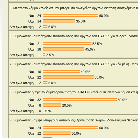
5. Μέσα στο κόμμα κανείς να μην μπορεί να εκλεγεί σε όργανα για τρίτη συνεχόμενη θ
Ναι!
24
60.0%
Όχι!
14
35.0%
Δεν έχω άποψη.
2
5.0%
6. Συμφωνείτε να υπάρχουν ποσοστώσεις στα όργανα του ΠΑΣΟΚ για άνδρες - γυναί
Ναι!
21
52.5%
Όχι!
18
45.0%
Δεν έχω άποψη.
1
2.5%
7. Συμφωνείτε να υπάρχουν ποσοστώσεις στα όργανα του ΠΑΣΟΚ για νέα μέλη - παλ
Ναι!
16
40.0%
Όχι!
22
55.0%
Δεν έχω άποψη.
2
5.0%
8. Συμφωνείτε η πρωτοβάθμια οργάνωση του ΠΑΣΟΚ να είναι σε επίπεδο Δήμου και η 
Ναι!
32
80.0%
Όχι!
8
20.0%
Δεν έχω άποψη.
0
0.0%
9. Συμφωνείτε να μην υπάρχουν αυτόνομες Οργανώσεις Χώρων Δουλειάς και Νεολαία 
Ναι!
24
60.0%
Όχι!
12
30.0%