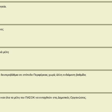
ητεία.
κες
ιά μέλη
δευτεροβάθμια σε επίπεδο Περιφέρειας χωρίς άλλη ενδιάμεση βαθμίδα;
και όλα τα μέλη του ΠΑΣΟΚ να ενταχθούν στις Δημοτικές Οργανώσεις;