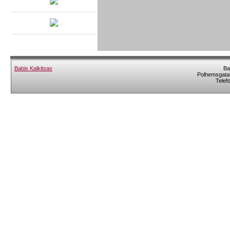
Babis Kalkitsas
Ba
Polhemsgatan
Telef