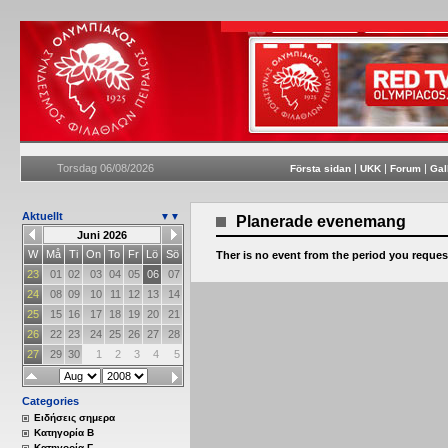
Torsdag 06/08/2026
|
|
|
Första sidan
UKK
Forum
Gal
Aktuellt
▼▼
Planerade evenemang
Juni 2026
W
Må
Ti
On
To
Fr
Lö
Sö
Ther is no event from the period you reque
23
01
02
03
04
05
06
07
24
08
09
10
11
12
13
14
25
15
16
17
18
19
20
21
26
22
23
24
25
26
27
28
27
29
30
1
2
3
4
5
Categories
Eιδήσεις σημερα
Κατηγορία Β
Κατηγορία Γ