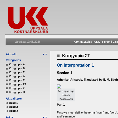
Δευτέρα 10/08/2026
|
|
|
Αρχική Σελίδα
UKK
Forum
Gall
Aktuellt
▼▼
Κατηγορία ΣΤ
Categories
Κατηγορία Α
On Interpretation 1
Κατηγορία Β
Κατηγορία Γ
Section 1
Κατηγορία Δ
Athenian Aristotle, Translated by E. M. Edgh
Κατηγορία Ε
Κατηγορία ΣΤ
Κατηγορία Ζ
Από έργο της
Κατηγορία Η
Βούλας
Aktualiteter
Κερεκλίδου
Θέμα 1
Part 1
Θέμα 2
Θέμα 3
First we must define the terms ’noun’ and ’verb’, t
and ’sentence.’
Arkiv
▼▼