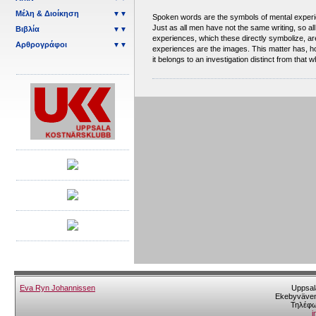
Μέλη & Διοίκηση
▼▼
Spoken words are the symbols of mental experi
Just as all men have not the same writing, so 
Βιβλία
▼▼
experiences, which these directly symbolize, are
Αρθρογράφοι
▼▼
experiences are the images. This matter has, ho
it belongs to an investigation distinct from that w
Eva Ryn Johannissen
Uppsal
Ekebyväven
Τηλέφω
o