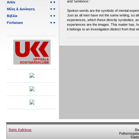
and ’sentence.’
Arkiv
▼▼
Μέλη & Διοίκηση
▼▼
Spoken words are the symbols of mental experi
Just as all men have not the same writing, so 
Βιβλία
▼▼
experiences, which these directly symbolize, are
Författare
▼▼
experiences are the images. This matter has, ho
it belongs to an investigation distinct from that w
Babis Kalkitsas
Ba
Polhemsgatan
Telef