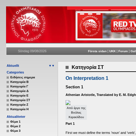
Söndag 09/08/2026
|
|
|
Första sidan
UKK
Forum
Gal
Aktuellt
▼▼
Κατηγορία ΣΤ
Categories
Eιδήσεις σημερα
On Interpretation 1
Κατηγορία Β
Κατηγορία Γ
Section 1
Κατηγορία Δ
Athenian Aristotle, Translated by E. M. Edgh
Κατηγορία Ε
Κατηγορία ΣΤ
Κατηγορία Ζ
Από έργο της
Κατηγορία Η
Βούλας
Aktualiteter
Κερεκλίδου
Θέμα 1
Part 1
Θέμα 2
Θέμα 3
First we must define the terms ’noun’ and ’verb’, t