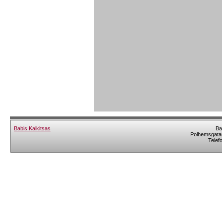
Babis Kalkitsas
Ba
Polhemsgatan
Telef