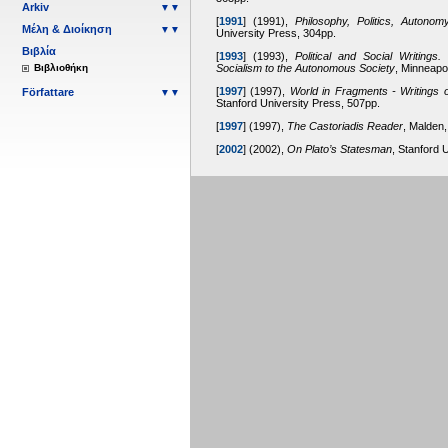
Arkiv
▼▼
[
1991
]
(1991),
Philosophy, Politics, Autonom
Μέλη & Διοίκηση
▼▼
University Press, 304pp.
Βιβλία
[
1993
]
(1993),
Political and Social Writing
Βιβλιοθήκη
Socialism to the Autonomous Society
, Minneapo
[
1997
]
(1997),
World in Fragments - Writings o
Författare
▼▼
Stanford University Press, 507pp.
[
1997
]
(1997),
The Castoriadis Reader
, Malden,
[
2002
]
(2002),
On Plato’s Statesman
, Stanford 