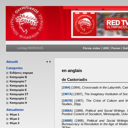
Lördag 08/08/2026
|
|
|
Första sidan
UKK
Forum
Gal
Aktuellt
▼▼
Categories
en anglais
Eιδήσεις σημερα
Κατηγορία Β
de Castoriadis
Κατηγορία Γ
Κατηγορία Δ
[
1984
]
(1984),
Crossroads in the Labyrinth
, Cam
Κατηγορία Ε
[
1987A
]
(1987),
The Imaginary Institution of Soc
Κατηγορία ΣΤ
Κατηγορία Ζ
[
1987B
]
(1987),
The Crisis of Culture and th
Κατηγορία Η
Studies, 20pp.
Aktualiteter
[
1988A
]
(1988),
Political and Social Writings
Positive Content of Socialism
, Minneapolis, Uni
Θέμα 1
Θέμα 2
[
1988B
]
(1988),
Political and Social Writin
Θέμα 3
Bureaucracy to Revolution in the Age of Moder
363pp.