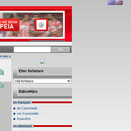
om senaste utställing på Galleri 1
Efter författare
Βιβλιοθήκη
en français
de Castoriadis
sur Castoriadis
A paraître
en allemand