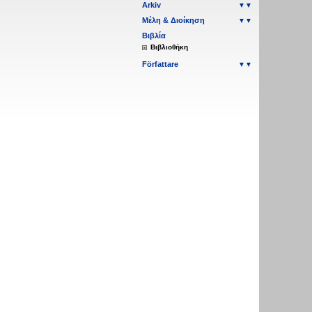
Arkiv
▼▼
Μέλη & Διοίκηση
▼▼
Βιβλία
Βιβλιοθήκη
Författare
▼▼