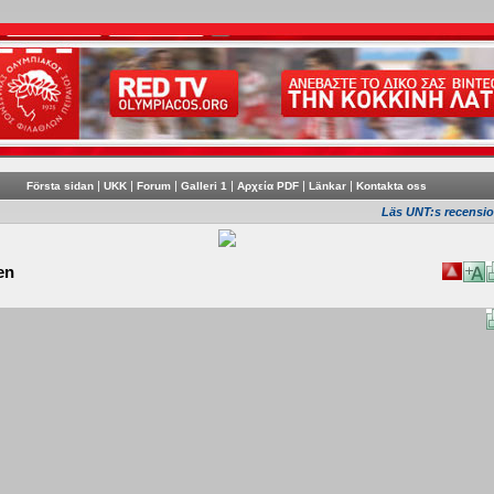
|
|
|
|
|
|
Första sidan
UKK
Forum
Galleri 1
Αρχεία PDF
Länkar
Kontakta oss
Läs UNT:s recension 
ien